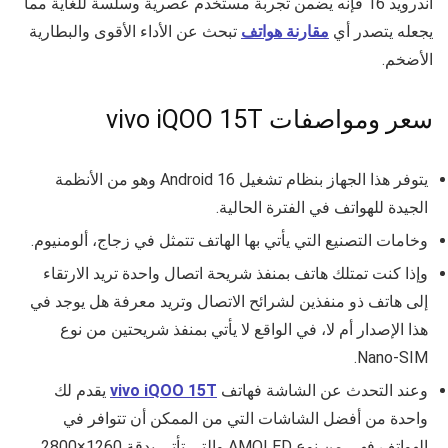
أندرويد 16 فإنه يضمن تجربة مستخدم عصرية وسلسة للغاية مما
يجعله يتصدر أي
مقارنة هواتف
تبحث عن الأداء الأقوى والبطارية
الأضخم.
سعر ومواصفات vivo iQOO 15T
يتوفر هذا الجهاز بنظام تشغيل Android 16 وهو من الأنظمة
الجيدة للهواتف في الفترة الحالية.
وخامات التصنيع التي يأتي بها الهاتف تتمثل في زجاج، ألومنيوم.
وإذا كنت تمتلك هاتف بمنفذ شريحة اتصال واحدة تريد الارتقاء
إلى هاتف ذو منفذين لشرائح الاتصال وتريد معرفة هل يوجد في
هذا الإصدار أم لا، في الواقع لا يأتي بمنفذ شريحتين من نوع
Nano-SIM.
وعند التحدث عن الشاشة فهاتف
vivo iQOO 15T
يقدم لك
واحدة من أفضل الشاشات التي من الممكن أن تتوافر في
الهواتف فهي من نوع AMOLED والتي تأتي بدقة 1260×2800