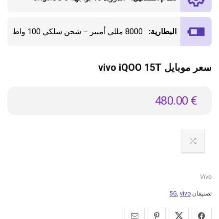
البطارية:
8000 مللي أمبير – شحن سلكي 100 واط
سعر موبايل vivo iQOO 15T
480.00
€
Vivo
تصنيفان
vivo
,
5G