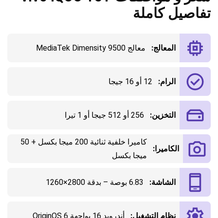
تفاصيل كاملة
المعالج:
معالج MediaTek Dimensity 9500
الرام:
12 أو 16 جيجا
التخزين:
256 أو 512 جيجا أو 1 تيرا
كاميرا خلفية ثنائية 200 ميجا بكسل + 50
الكاميرا:
ميجا بكسل
الشاشة:
6.83 بوصة – بدقة 2800×1260
نظام التشغيل:
أندرويد 16 بواجهة OriginOS 6