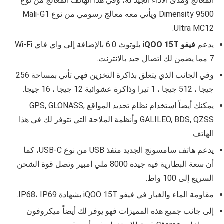
المعالج ومدى الأداء الجيد له، وفي هذا الهاتف المعالج من نوع
Dimensity 9500 ويأتي معه معالج رسومي من نوع Mali-G1
Ultra MC12.
يدعم
فيفو iQOO 15T
بلوتوث 6.0 بالإضافة إلى واي فاي Wi‑Fi
7 مما يضمن لك اتصال جيد بالانترنت.
وفي الجانب الذي يتعلق بذاكرة التخزين فهي تأتي بمساحة 256
جيجا ، 512 جيجا ، 1 تيرا وذاكرة عشوائية 12 جيجا ، 16 جيجا.
يمكنك أيضاً استخدام نظام تحديد المواقع GPS, GLONASS,
GALILEO, BDS, QZSS وأنظمة الملاحة التي تتوفر لك في هذا
الهاتف.
يدعم هاتف سامسونج الجديد منفذ USB من نوع USB‑C، كما
أن سعة البطارية فيه جيدة 8000 ملي امبير وتصل قوة الشحن
السريع إلى 100 واط.
مقاومة الماء والغبار في فيفو iQOO 15T
بشهادة IP68، IP69.
إلى جانب جميع هذه المميزات فهو يوفر لك أيضاً ميكروفون