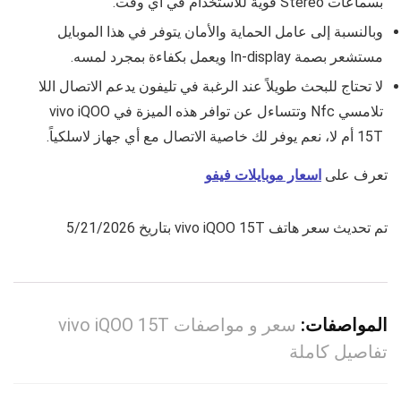
بسماعات Stereo قوية للاستخدام في أي وقت.
وبالنسبة إلى عامل الحماية والأمان يتوفر في هذا الموبايل
مستشعر بصمة In‑display ويعمل بكفاءة بمجرد لمسه.
لا تحتاج للبحث طويلاً عند الرغبة في تليفون يدعم الاتصال اللا
تلامسي Nfc وتتساءل عن توافر هذه الميزة في
vivo iQOO
15T
أم لا، نعم يوفر لك خاصية الاتصال مع أي جهاز لاسلكياً.
تعرف على
اسعار موبايلات فيفو
تم تحديث سعر هاتف vivo iQOO 15T بتاريخ 5/21/2026
المواصفات:
سعر و مواصفات vivo iQOO 15T
تفاصيل كاملة