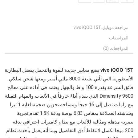
مراجعة موبايل vivo iQOO 15T
المواصفات
المراجعات (0)
vivo iQOO 15T
يضع معايير جديدة للقوة والتحمل بفضل البطارية
الأسطورية التي تأتي بسعة 8000 مللي أمبير ومعها شحن سلكي
فائق السرعة بقدرة 100 واط والجهاز يعتمد في أداءه على معالج
Dimensity 9500 الذي يقدم أداءً خارقاً في الألعاب والمهام الثقيلة
مع رامات تصل إلى 16 جيجا ومساحة تخزين ضخمة لغاية 1 تيرا
وشاشته العملاقة بمقاس 6.83 بوصة ودقة 1.5K تقدم تجربة
بصرية مذهلة ومثالية للألعاب مع نظام كاميرات احترافي بدقة
200 ميجا بكسل لالتقاط أدق التفاصيل وبما أنه يعمل بأحدث نظام