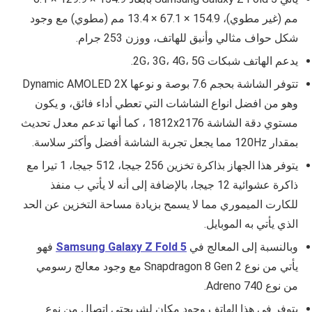
مم (غير مطوي)، 154.9 × 67.1 × 13.4 مم (مطوي) مع وجود
شكل حواف مثالي وأنيق للهاتف، ووزن 253 جرام.
يدعم الهاتف شبكات 2G، 3G، 4G، 5G.
تتوفر الشاشة بحجم 7.6 بوصة و نوعها Dynamic AMOLED 2X
وهو من افضل انواع الشاشات التي تعطي أداء فائق، و يكون
مستوي دقة الشاشة 1812x2176 ، كما أنها تدعم معدل تحديث
بمقدار 120Hz مما يجعل تجربة الشاشة أفضل وأكثر سلاسة.
يتوفر هذا الجهاز بذاكرة تخزين 256 جيجا، 512 جيجا، 1 تيرا مع
ذاكرة عشوائية 12 جيجا، بالإضافة إلى أنه لا يأتي ب منفذ
للكارت الميموري مما لا يسمح بزيادة مساحة التخزين عن الحد
الذي يأتي به الموبايل.
وبالنسبة إلى المعالج في
Samsung Galaxy Z Fold 5
فهو
يأتي من نوع Snapdragon 8 Gen 2 مع وجود معالج رسومي
من نوع Adreno 740.
يتوفر في هذا الهاتف وجود مكان لشريحتي اتصال من نوع