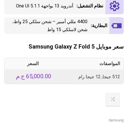
نظام التشغيل:
أندرويد 13 بواجهة One UI 5.1.1
4400 مللي أمبير – شحن سلكي 25 واط،
البطارية:
شحن لاسلكي 15 واط
سعر موبايل Samsung Galaxy Z Fold 5
المواصفات
السعر
65,000.00
ج.م
512 جيجا, 12 جيجا رام
Samsung