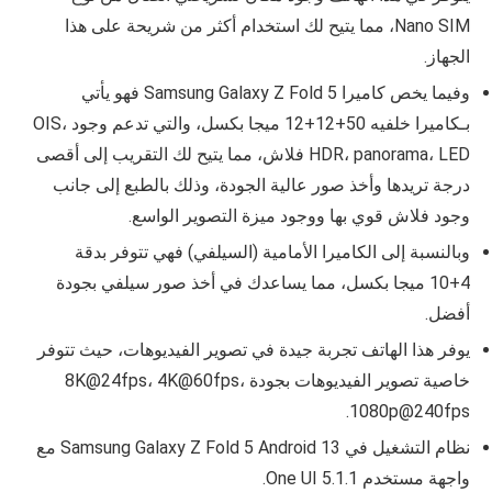
Nano SIM، مما يتيح لك استخدام أكثر من شريحة على هذا
الجهاز.
وفيما يخص كاميرا Samsung Galaxy Z Fold 5 فهو يأتي
بـكاميرا خلفيه 50+12+12 ميجا بكسل، والتي تدعم وجود OIS،
HDR، panorama، LED فلاش، مما يتيح لك التقريب إلى أقصى
درجة تريدها وأخذ صور عالية الجودة، وذلك بالطبع إلى جانب
وجود فلاش قوي بها ووجود ميزة التصوير الواسع.
وبالنسبة إلى الكاميرا الأمامية (السيلفي) فهي تتوفر بدقة
4+10 ميجا بكسل، مما يساعدك في أخذ صور سيلفي بجودة
أفضل.
يوفر هذا الهاتف تجربة جيدة في تصوير الفيديوهات، حيث تتوفر
خاصية تصوير الفيديوهات بجودة 8K@24fps، 4K@60fps،
1080p@240fps.
نظام التشغيل في Samsung Galaxy Z Fold 5 Android 13 مع
واجهة مستخدم One UI 5.1.1.