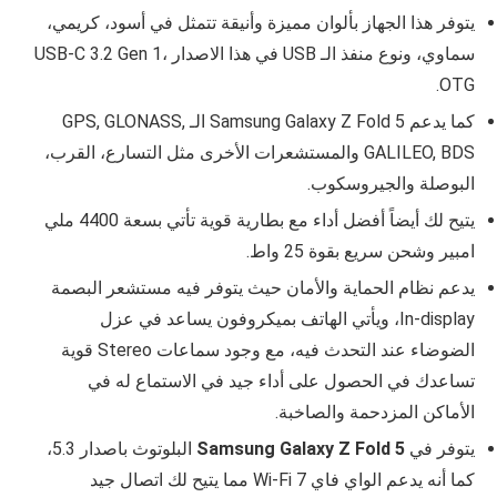
يتوفر هذا الجهاز بألوان مميزة وأنيقة تتمثل في أسود، كريمي،
سماوي، ونوع منفذ الـ USB في هذا الاصدار USB-C 3.2 Gen 1،
OTG.
كما يدعم Samsung Galaxy Z Fold 5 الـ GPS, GLONASS,
GALILEO, BDS والمستشعرات الأخرى مثل التسارع، القرب،
البوصلة والجيروسكوب.
يتيح لك أيضاً أفضل أداء مع بطارية قوية تأتي بسعة 4400 ملي
امبير وشحن سريع بقوة 25 واط.
يدعم نظام الحماية والأمان حيث يتوفر فيه مستشعر البصمة
In-display، ويأتي الهاتف بميكروفون يساعد في عزل
الضوضاء عند التحدث فيه، مع وجود سماعات Stereo قوية
تساعدك في الحصول على أداء جيد في الاستماع له في
الأماكن المزدحمة والصاخبة.
يتوفر في
Samsung Galaxy Z Fold 5
البلوتوث باصدار 5.3،
كما أنه يدعم الواي فاي Wi-Fi 7 مما يتيح لك اتصال جيد