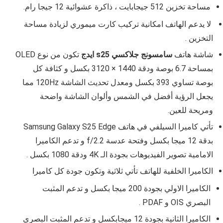
مساحة تخزين 512 جيجابايت ، ذاكرة عشوائية 12 جيجا رام.
لا يدعم الهاتف امكانية تركيب كارت ميموري لزيادة مساحة
التخزين .
شاشة هاتف
سامسونج جلاكسي s25 ايدج
تكون من نوع
OLED
بمساحة
6.7
بوصة ودقة
1440 × 3120
بكسل و كثافة كل
بوصة تساوي
393
بكسل ومعدل تحديث الشاشة 120Hz مما
يجعل الرؤية أفضل في الشمس وألوان الشاشة واضحة
ومريحة للعين.
تأتي كاميرا السيلفي في هاتف
Samsung Galaxy S25 Edge
بدقة 12 ميجا بكسل وفتحة عدسة
f/2.2 و تدعم الكاميرا
الامامية تصوير الفيديوهات بجودة الـ 4K ودقة 1080 بكسل
.
الكاميرا الخلفية للهاتف تأتي ثلاثية وتكون جودة كل كاميرا
الكاميرا الاولي بجودة
200 ميجا بكسل و تدعم المثبت
البصري OIS و PDAF .
الكاميرا الثانية بجودة 12 ميجابكسل و تدعم المثبت البصري