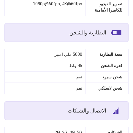
تصوير الفيديو
1080p@60fps, 4K@60fps
للكاميرا الأمامية
البطارية والشحن
سعة البطارية
5000 ملي امبير
قدرة الشحن
45 واط
شحن سريع
نعم
شحن لاسلكي
نعم
الاتصال والشبكات
الشبكات
2G, 3G, 4G, 5G