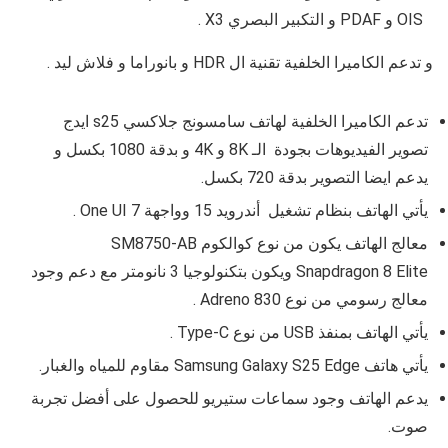
OIS و PDAF و التكبير البصري X3 .
و تدعم الكاميرا الخلفية تقنية ال HDR و بانوراما و فلاش ليد .
تدعم الكاميرا الخلفية لهاتف سامسونج جلاكسي s25 ايدج
تصوير الفيديوهات بجودة الـ
8K و
4K
و بدقة 1080 بكسل و
يدعم ايضا التصوير بدقة 720 بكسل.
يأتي الهاتف بنظام تشغيل أندرويد
15
وواجهة
One UI 7
.
معالج الهاتف يكون من نوع
كوالكوم SM8750-AB
Snapdragon 8 Elite
ويكون بتكنولوجيا 3 نانومتر مع دعم وجود
معالج رسومي من نوع
Adreno 830
.
يأتي الهاتف بمنفذ USB من نوع
Type-C .
يأتي هاتف
Samsung Galaxy S25 Edge
مقاوم للمياه والغبار.
يدعم الهاتف وجود سماعات ستيريو للحصول على أفضل تجربة
صوت.