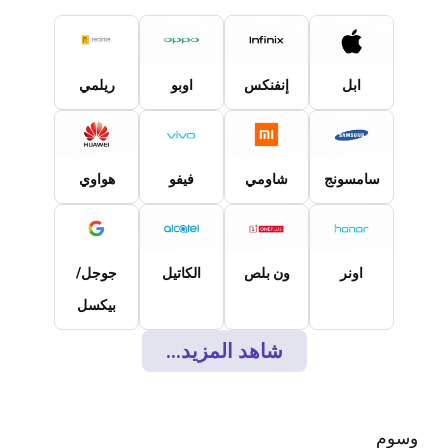
ابل
إنفنكس
اوبو
ريلمي
سامسونج
شاومي
فيفو
هواوي
اونر
ون بلص
الكاتيل
جوجل/
بيكسل
شاهد المزيد...
وسوم