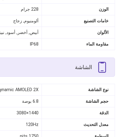
الوزن
228 جرام
خامات التصنيع
ألومنيوم, زجاج
الألوان
أبيض, أخضر, أسود, نبي
مقاومة الماء
IP68
الشاشة
نوع الشاشة
ynamic AMOLED 2X
حجم الشاشة
6.8 بوصة
الدقة
1440×3080
معدل التحديث
120Hz
السطوع
1750 nits