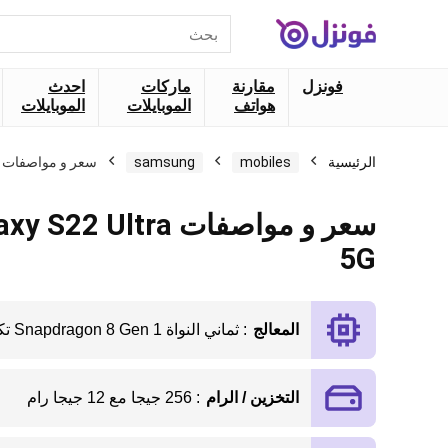
البحث
عن:
فونزل
مقارنة
ماركات
احدث
هواتف
الموبايلات
الموبايلات
الرئيسية
mobiles
samsung
سعر و مواصفات Samsung Galaxy S22 Ultra 5G
سعر و مواصفات Ultra
5G
المعالج
: ثماني النواة Snapdragon 8 Gen 1 تكنولوجيا 4 نانو
التخزين / الرام
: 256 جيجا مع 12 جيجا رام