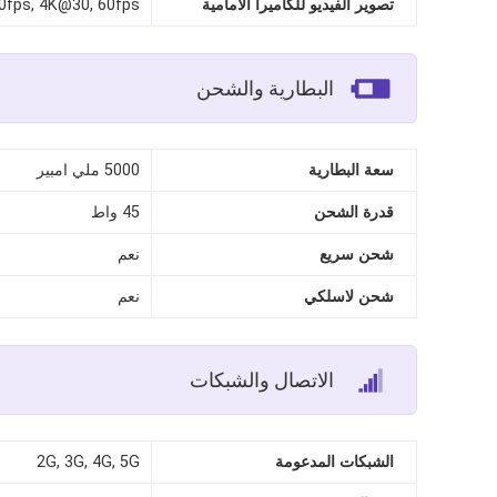
تصوير الفيديو للكاميرا الأمامية
fps, 4K@30, 60fps
البطارية والشحن
سعة البطارية
5000 ملي امبير
قدرة الشحن
45 واط
شحن سريع
نعم
شحن لاسلكي
نعم
الاتصال والشبكات
الشبكات المدعومة
2G, 3G, 4G, 5G