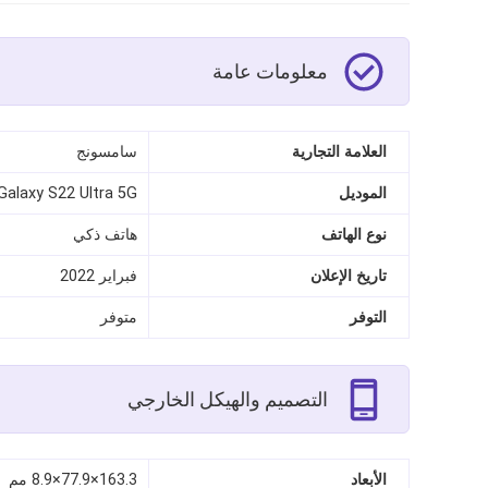
معلومات عامة
العلامة التجارية
سامسونج
الموديل
Galaxy S22 Ultra 5G
نوع الهاتف
هاتف ذكي
تاريخ الإعلان
فبراير 2022
التوفر
متوفر
التصميم والهيكل الخارجي
الأبعاد
163.3×77.9×8.9 مم