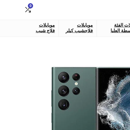
0
ات الفئة
موبايلات
موبايلات
طة العليا
فلاجشيب كيلر
فلاج شيب