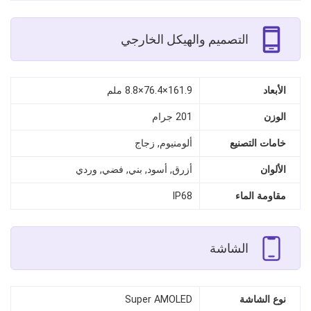
التصميم والهيكل الخارجي
الأبعاد
161.9×76.4×8.8 ملم
الوزن
201 جرام
خامات التصنيع
ألومنيوم, زجاج
الألوان
أزرق, أسود, بني, فضي, وردي
مقاومة الماء
IP68
الشاشة
نوع الشاشة
Super AMOLED