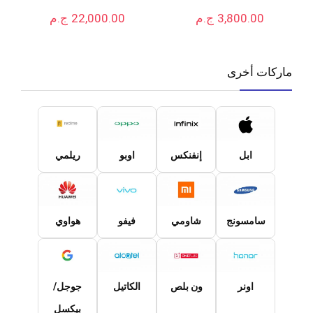
3,800.00
ج.م
22,000.00
ج.م
ماركات أخرى
ابل
إنفنكس
اوبو
ريلمي
سامسونج
شاومي
فيفو
هواوي
اونر
ون بلص
الكاتيل
جوجل/
بيكسل