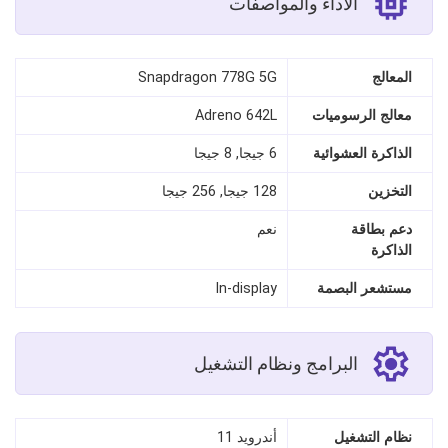
الأداء والمواصفات
المعالج
Snapdragon 778G 5G
معالج الرسوميات
Adreno 642L
الذاكرة العشوائية
6 جيجا, 8 جيجا
التخزين
128 جيجا, 256 جيجا
دعم بطاقة
نعم
الذاكرة
مستشعر البصمة
In‑display
البرامج ونظام التشغيل
نظام التشغيل
أندرويد 11