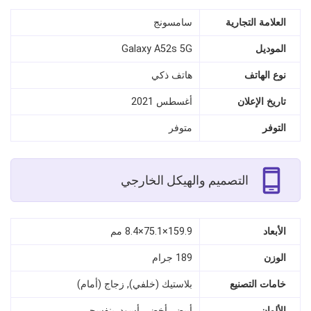
العلامة التجارية
سامسونج
الموديل
Galaxy A52s 5G
نوع الهاتف
هاتف ذكي
تاريخ الإعلان
أغسطس 2021
التوفر
متوفر
التصميم والهيكل الخارجي
الأبعاد
159.9×75.1×8.4 مم
الوزن
189 جرام
خامات التصنيع
بلاستيك (خلفي), زجاج (أمام)
الألوان
أبيض, أخضر, أسود, بنفسجي