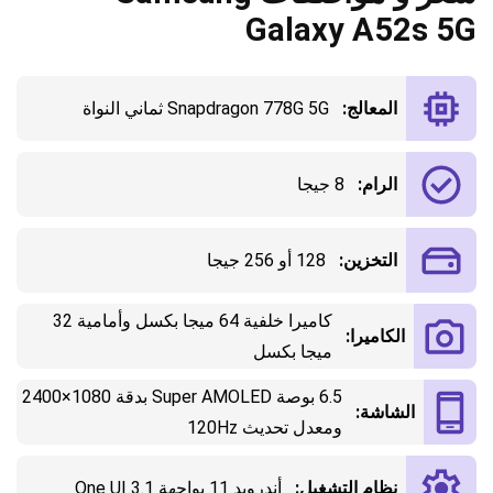
Galaxy A52s 5G
المعالج:
Snapdragon 778G 5G ثماني النواة
الرام:
8 جيجا
التخزين:
128 أو 256 جيجا
كاميرا خلفية 64 ميجا بكسل وأمامية 32
الكاميرا:
ميجا بكسل
6.5 بوصة Super AMOLED بدقة 1080×2400
الشاشة:
ومعدل تحديث 120Hz
نظام التشغيل:
أندرويد 11 بواجهة One UI 3.1