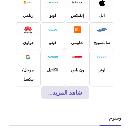
ابل
إنفنكس
اوبو
ريلمي
سامسونج
شاومي
فيفو
هواوي
اونر
ون بلص
الكاتيل
جوجل/
بيكسل
شاهد المزيد...
وسوم