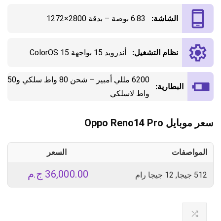
الشاشة:
6.83 بوصة – بدقة 2800×1272
نظام التشغيل:
أندرويد 15 بواجهة ColorOS 15
6200 مللي أمبير – شحن 80 واط سلكي و50
البطارية:
واط لاسلكي
سعر موبايل Oppo Reno14 Pro
المواصفات
السعر
36,000.00
ج.م
512 جيجا, 12 جيجا رام