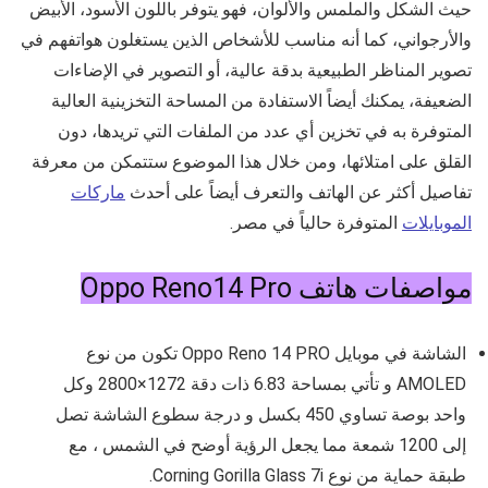
حيث الشكل والملمس والألوان، فهو يتوفر باللون الأسود، الأبيض
والأرجواني، كما أنه مناسب للأشخاص الذين يستغلون هواتفهم في
تصوير المناظر الطبيعية بدقة عالية، أو التصوير في الإضاءات
الضعيفة، يمكنك أيضاً الاستفادة من المساحة التخزينية العالية
المتوفرة به في تخزين أي عدد من الملفات التي تريدها، دون
القلق على امتلائها، ومن خلال هذا الموضوع ستتمكن من معرفة
تفاصيل أكثر عن الهاتف والتعرف أيضاً على أحدث
ماركات
الموبايلات
المتوفرة حالياً في مصر.
مواصفات هاتف Oppo Reno14 Pro
الشاشة في موبايل Oppo Reno 14 PRO تكون من نوع
AMOLED و تأتي بمساحة 6.83 ذات دقة 1272×2800 وكل
واحد بوصة تساوي 450 بكسل و درجة سطوع الشاشة تصل
إلى 1200 شمعة مما يجعل الرؤية أوضح في الشمس ، مع
طبقة حماية من نوع Corning Gorilla Glass 7i.