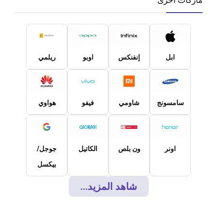
ابل
إنفنكس
اوبو
ريلمي
سامسونج
شاومي
فيفو
هواوي
اونر
ون بلص
الكاتيل
جوجل/
بيكسل
شاهد المزيد...