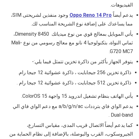
الفيديوهات.
يدعم أيضاً
Oppo Reno 14 Pro
وجود منفذين لشريحتى
SIM،
مما يساعدك على إضافة نوع الشريحة المناسب لك.
يأتي الموبايل بمعالج قوي من نوع ميدياتك Dimensity 8450،
ثماني النواة، بتكنولوجيا 4 نانو مع معالج رسومي من نوع Mali-
G720 MC7.
يتوفر الجهاز بأكثر من ذاكرة تخزين تتمثل فيما يلي:-
ذاكرة تخزين 256 جيجابايت ، ذاكرة عشوائية 12 جيجا رام.
ذاكرة تخزين 512 جيجابايت ، ذاكرة عشوائية 12 جيجا رام .
يأتي الهاتف بنظام تشغيل اندرويد 15 واجهة
ColorOS 15
.
يدعم الواي فاي بترددات
a/b/g/n/ac
مع دعم الواي فاي الي
Dual-band .
كما يدعم أيضاً الاتصال قريب المدى، مقياس التسارع،
الجيروسكوب، القرب والبوصلة، بالإضافة إلى نظام الحماية من