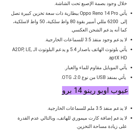
خلال وجود بصمة الإصبع تحت الشاشة.
يأتي
Oppo Reno 14 Pro
ببطارية ذات سعة تخزين كبيرة تصل
إلى 6200 مللي أمبير بقوة 80 واط سلكية، 50 واط لاسلكية،
كما أنه يدعم الشحن العكسي.
لا يدعم وجود منفذ 3.5 للسماعات الخارجية.
يأتي بلوتوث الهاتف باصدار 5.4 و يدعم البلوتوث الـ
A2DP, LE,
.
aptX HD
يأتي الموبايل مقاوم للماء والغبار.
يأتي بمنفذ USB من نوع
2.0، OTG.
عيوب اوبو رينو 14 برو
لا يدعم منفذ 3.5 ملم للسماعات الخارجية.
لا يدعم إضافة كارت ميموري للهاتف، وبالتالي عدم القدرة
على زيادة مساحة التخزين.