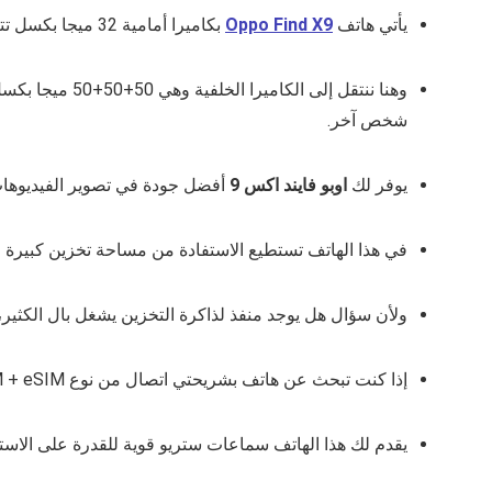
يأتي هاتف
Oppo Find X9
بكاميرا أمامية 32 ميجا بكسل تتيح لك صور ذات ألوان طبيعية حيث يمكنك الحصول على صور ممتازة دون اللجوء إلى الفلاتر.
وهنا ننتقل إل
شخص آخر.
يوفر لك
اوبو فايند اكس 9
أفضل جودة في تصوير الفيديوهات بدقة  1080p@240fps
في هذا الهاتف تستطيع الاستفادة من مساحة تخزين كبيرة وهي 256 جيجا، 512 جيجا، 1 تيرا مع ذاكرة عشوائية 12 جيجا،
ولأن سؤال هل يوجد منفذ لذاكرة التخزين يشغل بال الكثير، ف
إذا كنت تبحث عن هاتف بشريحتي اتصال من نوع Nano‑SIM + eSIM، فالإصدار الجديد من Oppo يوفره لك.
يقدم لك هذا الهاتف سماعات ستريو قوية للقدرة على الا