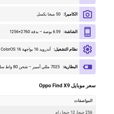
الكاميرا:
50 ميجا بكسل
الشاشة:
6.59 بوصة – بدقة 2760×1256
نظام التشغيل:
أندرويد 16 بواجهة ColorOS 16
البطارية:
7025 مللي أمبير – شحن 80 واط سلكي و50 واط لاسلكي
سعر موبايل Oppo Find X9
المواصفات
256 جيجا, 12 جيجا رام