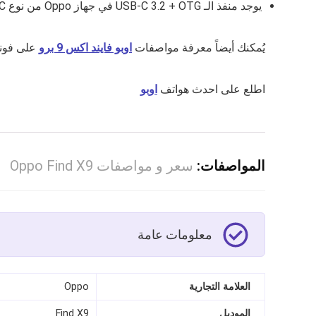
يوجد منفذ الـ USB‑C 3.2 + OTG في جهاز Oppo من نوع Type C.
يُمكنك أيضاً معرفة مواصفات
اوبو فايند اكس 9 برو
على فونز
اطلع على احدث هواتف
اوبو
المواصفات:
سعر و مواصفات Oppo Find X9
معلومات عامة
العلامة التجارية
Oppo
الموديل
Find X9