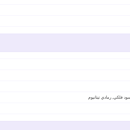
د فلكي, رمادي تيتانيوم