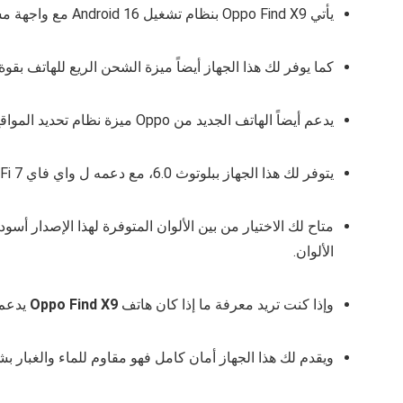
يأتي Oppo Find X9 بنظام تشغيل Android 16 مع واجهة مستخدم من نوع ColorOS 16.
كما يوفر لك هذا الجهاز أيضاً ميزة الشحن الريع للهاتف بقوة 80 واط مع بطارية بسعة 7025 ميلي امبير
يدعم أيضاً الهاتف الجديد من Oppo ميزة نظام تحديد المواقع GPS، GLONASS، GALILEO، BDS، QZSS، NavIC وذلك إلى جانب أجهزة الاستشعار الأخرى.
يتوفر لك هذا الجهاز ببلوتوث 6.0، مع دعمه ل واي فاي Wi‑Fi 7 مما يضمن لك أفضل أداء في الانترنت.
متاح لك الاختيار من بين الألوان المتوفرة لهذا الإصدار أ
الألوان.
وإذا كنت تريد معرفة ما إذا كان هاتف
Oppo Find X9
يدعم 
ويقدم لك هذا الجهاز أمان كامل فهو مقاوم للماء والغبار بشهادة IP68/IP69 