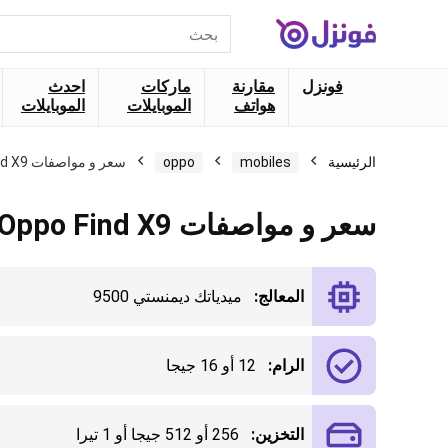
البحث
عن:
فونزل
مقارنة
ماركات
احدث
هواتف
الموبايلات
الموبايلات
الرئيسية
mobiles
oppo
سعر و مواصفات Oppo Find X9
سعر و مواصفات Oppo Find X9
المعالج:
ميدياتك ديمنستي 9500
الرام:
12 أو 16 جيجا
التخزين:
256 أو 512 جيجا أو 1 تيرا