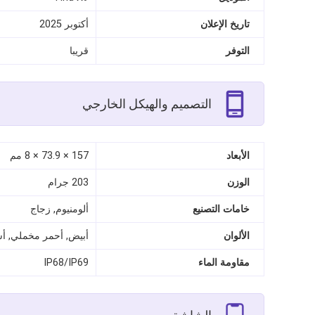
تاريخ الإعلان
أكتوبر 2025
التوفر
قريبا
التصميم والهيكل الخارجي
الأبعاد
157 × 73.9 × 8 مم
الوزن
203 جرام
خامات التصنيع
ألومنيوم, زجاج
الألوان
أبيض, أحمر مخملي, أسو
مقاومة الماء
IP68/IP69