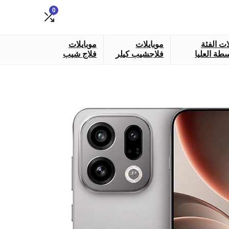
0
ات الفئة
موبايلات
موبايلات
طة العليا
فلاجشيب كيلر
فلاج شيب