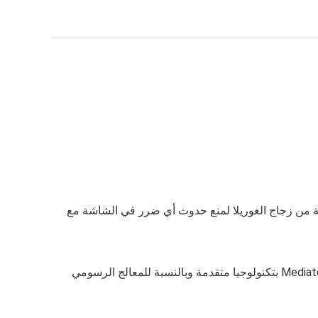
 عالية الجودة بدقة 1256×2760 من نوع AMOLED بحجم 6.59 بوصة، محمية بطبقة من زجاج الغوريلا لمنع حدوث أي ضرر في الشاشة مع
يمكنك أيضاً الحصول على أداء جيد في ممارسة الألعاب وتصفح الموبايل بسهولة من خلال معالج قوي من نوع Mediatek Dimensity 9500 بتكنولوجيا متقدمة وبالنسبة للمعالج الرسومي