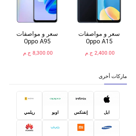
سعر و مواصفات
سعر و مواصفات
Oppo A95
Oppo A15
2,400.00
ج.م
8,300.00
ج.م
ماركات أخرى
ابل
إنفنكس
اوبو
ريلمي