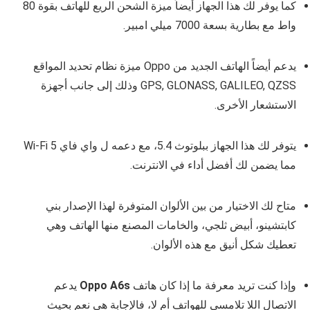
كما يوفر لك هذا الجهاز أيضاً ميزة الشحن الريع للهاتف بقوة 80
واط مع بطارية بسعة 7000 ميلي امبير.
يدعم أيضاً الهاتف الجديد من Oppo ميزة نظام تحديد المواقع
GPS, GLONASS, GALILEO, QZSS وذلك إلى جانب أجهزة
الاستشعار الأخرى.
يتوفر لك هذا الجهاز ببلوتوث 5.4، مع دعمه ل واي فاي Wi‑Fi 5
مما يضمن لك أفضل أداء في الانترنت.
متاح لك الاختيار من بين الألوان المتوفرة لهذا الإصدار بني
كابتشينو، أبيض ثلجي، والخامات المصنع منها الهاتف وهي
تعطيك شكل أنيق مع هذه الألوان.
وإذا كنت تريد معرفة ما إذا كان هاتف
Oppo A6s
يدعم
الاتصال اللا تلامسي للهواتف أم لا، فالإجابة هي نعم بحيث