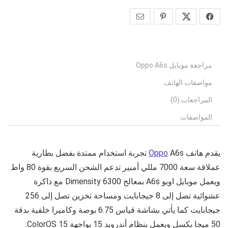
مراجعة موبايل Oppo A6s
مواصفات الهاتف
المراجعات (0)
المواصفات
يقدم هاتف
A6s
Oppo
تجربة استخدام ممتدة بفضل بطارية
عملاقة سعة 7000 مللي أمبير تدعم الشحن السريع بقوة 80 واط
ويعمل موبايل
اوبو A6s
بمعالج Dimensity 6300 مع ذاكرة
عشوائية تصل إلى 8 جيجابايت ومساحة تخزين تصل إلى 256
جيجابايت كما يأتي بشاشة قياس 6.75 بوصة وكاميرا خلفية بدقة
50 ميجا بكسل ويعمل بنظام أندرويد 15 بواجهة ColorOS 15.