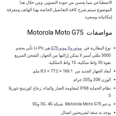
الاصطناعي مما يحسن من جودة التصوير، ومن خلال هذا
الموضوع سيتم شرح كافة التفاصيل الخاصة بهذا الهاتف ومعرفة
إمكانياته وسعره.
مواصفات Motorola Moto G75
نوع البطارية في
موتورولا موتو G75
هي
Li-Po
تأتي بحجم
5000 مللي أمبير لا يمكن إزالتها من الجهاز، الشحن السريع
بقوة 30 واط سلكية، 15 واط لاسلكية.
أبعاد الجهاز الجديد من 166.1 × 77.2 × 8.3 ملم.
الوزن
208 و205
جرام.
نظام الحماية
IP68 لمقاومة الغبار والماء،
زجاج كورنينج غوريلا
.
5
يدعم Motorola Moto G75 شبكة 3G، 4G و5G.
يوجد به منفذ لشريحتين اتصال.