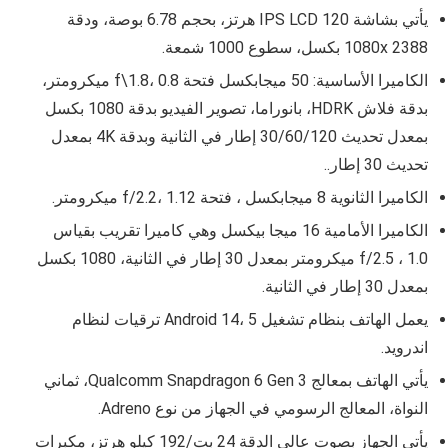
يأتي بشاشة
IPS LCD
120 هرتز، بحجم 6.78 بوصة، ودقة
1080x 2388
بكسل، سطوع 1000 شمعة.
الكاميرا الأساسية: 50 ميجابكسل فتحة f\1.8، 0.8 ميكرومتر،
بدقة فلاش HDRK، بانوراما،
تصوير الفيديو بدقة 1080 بكسل
بمعدل تحديث 30/60/120 إطار في الثانية وبدقة 4K بمعدل
تحديث 30 إطار
.
.
الكاميرا الثانوية 8 ميجابكسل ، فتحة f/2.2، 1.12 ميكرومتر.
الكاميرا الأمامية
16 ميجا بيكسل وهي كاميرا تقريب بقياس
f/2.5 ، 1.0 ميكرومتر بمعدل 30 إطار في الثانية، 1080 بكسل
بمعدل 30 إطار في الثانية.
يعمل الهاتف بنظام تشغيل Android 14، 5 ترقيات لنظام
اندرويد.
يأتي الهاتف بمعالج
Qualcomm Snapdragon 6 Gen 3
، ثماني
النواة،
المعالج الرسومي في الجهاز من نوع Adreno.
يأتي الجهاز بصوت عالي الدقة 24 بت/192 كيلو هرتز، مكبرات