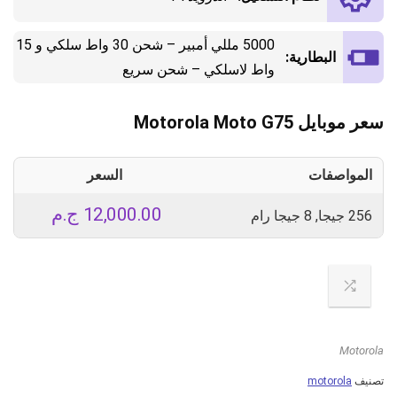
5000 مللي أمبير – شحن 30 واط سلكي و 15
البطارية:
واط لاسلكي – شحن سريع
سعر موبايل Motorola Moto G75
المواصفات
السعر
12,000.00
ج.م
256 جيجا, 8 جيجا رام
Motorola
تصنيف
motorola