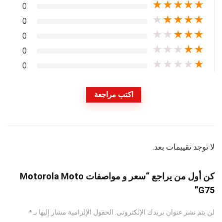
★
★
★
★
★
0
★
★
★
★
★
0
★
★
★
★
★
0
★
★
★
★
★
0
★
★
★
★
★
0
اكتب مراجعة
لا توجد تقييمات بعد.
كن أول من يراجع “سعر و مواصفات Motorola Moto
G75”
لن يتم نشر عنوان بريدك الإلكتروني.
الحقول الإلزامية مشار إليها بـ
*