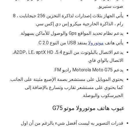
صوت ستيريو.
يأتي الجهاز بثلاث إصدارات لذاكرة التخزين 256 جيجابايت ، 8
رام ، الذاكرة الخارجية ميكرو إس دي إكس سي.
يدعم نظام تحديد المواقع Gps والوصول للأماكن بسهولة.
يأتي هاتف
موتورولا
بمنفذ USB من النوع C 2.0.
يدعم الاتصال بالبلوتوث من النوع
5.4، A2DP، LE، aptX HD
،
الاتصال بالواي فاي.
يدعم Motorola Moto G75 راديو FM.
يحتوي الموبايل على مستشعر بصمة الإصبع مثبتة على الجانب.
كما يحتوي على مستشعر تقارب وتسارع بالإضافة إلى
الجيرسكوب والبوصلة.
عيوب هاتف موتورولا موتو G75
قدرات التصوير به ليست أفضل شيء بالرغم من أن اول