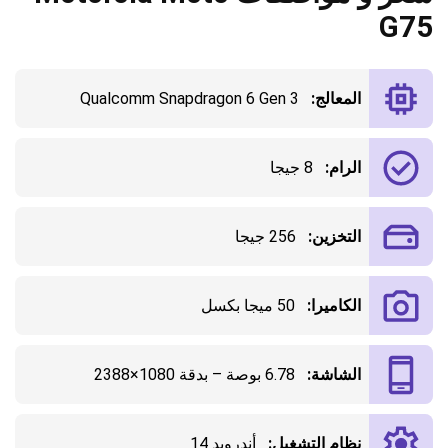
G75
المعالج:
Qualcomm Snapdragon 6 Gen 3
الرام:
8 جيجا
التخزين:
256 جيجا
الكاميرا:
50 ميجا بكسل
الشاشة:
6.78 بوصة – بدقة 1080×2388
نظام التشغيل:
أندرويد 14