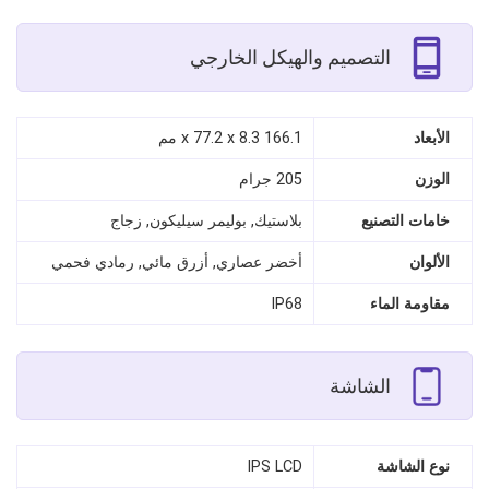
التصميم والهيكل الخارجي
الأبعاد
166.1 x 77.2 x 8.3 مم
الوزن
205 جرام
خامات التصنيع
بلاستيك, بوليمر سيليكون, زجاج
الألوان
أخضر عصاري, أزرق مائي, رمادي فحمي
مقاومة الماء
IP68
الشاشة
نوع الشاشة
IPS LCD