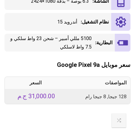
الشاشة:
6.3 بوصة – بدقة 1080×2424
نظام التشغيل:
أندرويد 15
5100 مللي أمبير – شحن 23 واط سلكي و
البطارية:
7.5 واط لاسلكي
سعر موبايل Google Pixel 9a
المواصفات
السعر
31,000.00
ج.م
128 جيجا, 8 جيجا رام