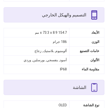
التصميم والهيكل الخارجي
الأبعاد
154.7 x 73.3 x 8.9 مم
الوزن
186 جرام
خامات التصنيع
ألومنيوم, بلاستيك, زجاج
الألوان
أسود, بنفسجي, بورسلين, وردي
مقاومة الماء
IP68
الشاشة
نوع الشاشة
OLED