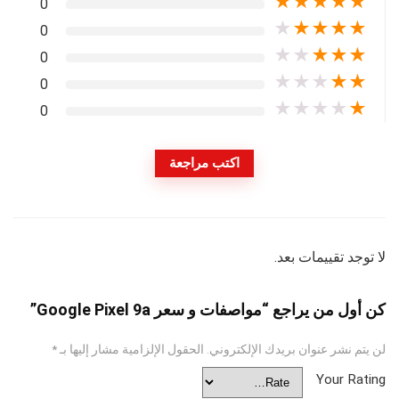
★
★
★
★
★
0
★
★
★
★
★
0
★
★
★
★
★
0
★
★
★
★
★
0
★
★
★
★
★
0
اكتب مراجعة
لا توجد تقييمات بعد.
كن أول من يراجع “مواصفات و سعر Google Pixel 9a”
لن يتم نشر عنوان بريدك الإلكتروني.
الحقول الإلزامية مشار إليها بـ
*
Your Rating