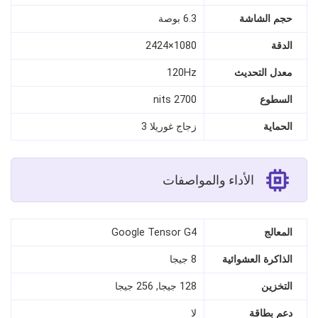
حجم الشاشة
6.3 بوصة
الدقة
1080×2424
معدل التحديث
120Hz
السطوع
2700 nits
الحماية
زجاج غوريلا 3
الأداء والمواصفات
المعالج
Google Tensor G4
الذاكرة العشوائية
8 جيجا
التخزين
128 جيجا, 256 جيجا
دعم بطاقة
لا