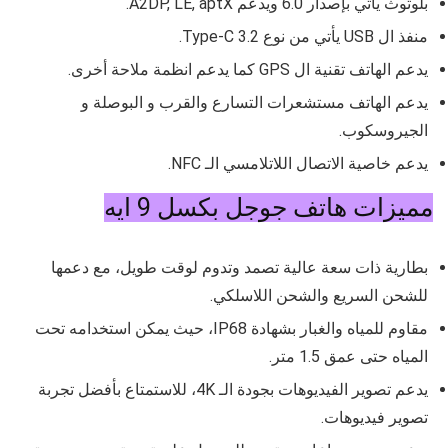
بلوتوث يأتي بإصدار
6.0 ويدعم
A2DP, LE, aptX.
منفذ ال USB يأتي من نوع
C 3.2
Type-
.
يدعم الهاتف تقنية ال GPS كما يدعم انظمة ملاحة أخرى.
يدعم الهاتف مستشعرات التسارع والقرب و البوصلة و
الجيروسكوب.
يدعم خاصية الاتصال اللاتلامسي الـ NFC.
مميزات هاتف جوجل بكسل 9 ايه
بطارية ذات سعة عالية تصمد وتدوم لوقت طويل، مع دعمها
للشحن السريع والشحن اللاسلكي.
مقاوم للمياه والغبار بشهادة
IP68، حيث يمكن استخدامه تحت
المياه حتى عمق 1.5 متر.
يدعم تصوير الفيديوهات بجودة الـ 4K، للاستمتاع بأفضل تجربة
تصوير فيديوهات.