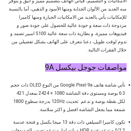
الامكانيات و التصميم، فيأتي الهاتف بتصميم مميز و انيق و يتوفر
منه العديد من الألوان الجذابة ومنها الأسود و الذهبي، أما بالنسبة
للإمكانيات يأتي بالعديد من الامكانيات الجبارة ومنها كاميرا
مزدوجة ذات سعة و جودة عالية للحصول على جودة صور و
فيديوهات مميزة، و بطارية ذات سعة عالية 5100 امبير تصمد و
تدوم لوقت طويل، دعنا نتعرف على الهاتف بشكل تفصيلي من
خلال الفقرات التالية.
مواصفات جوجل بيكسل 9A
تأتي شاشة هاتف Google Pixel 9a من النوع
OLED
ذات حجم
6.3
بوصة و
مستوى دقة الشاشة
1080 × 2424
بمعدل
421
لكل نقطة بوصة و تدعم
تحديث 120Hz
بدرجة سطوع
1800
شمعة مما يجعل الشاشة افضل و اكثر سلاسة.
تكون كاميرا السيلفي ذات دقة 13 ميجا بكسل و فتحة عدسة
f/2.2
و تدعم تقنية HDR و بانوراما، و تدعم تصوير الفيديوهات