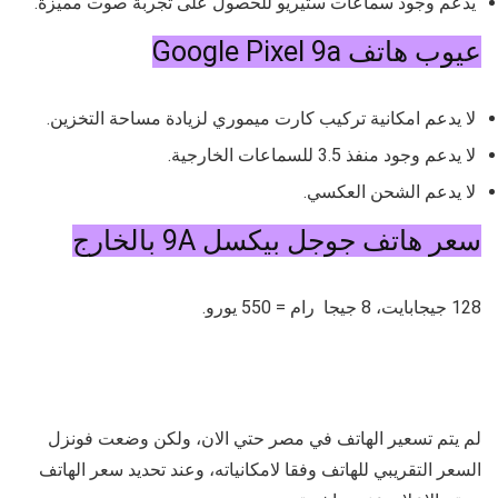
يدعم وجود سماعات ستيريو للحصول على تجربة صوت مميزة.
عيوب هاتف Google Pixel 9a
لا يدعم امكانية تركيب كارت ميموري لزيادة مساحة التخزين.
لا يدعم وجود منفذ 3.5 للسماعات الخارجية.
لا يدعم الشحن العكسي.
سعر هاتف جوجل بيكسل 9A بالخارج
128 جيجابايت، 8 جيجا رام = 550 يورو.
لم يتم تسعير الهاتف في مصر حتي الان، ولكن وضعت فونزل
السعر التقريبي للهاتف وفقا لامكانياته، وعند تحديد سعر الهاتف