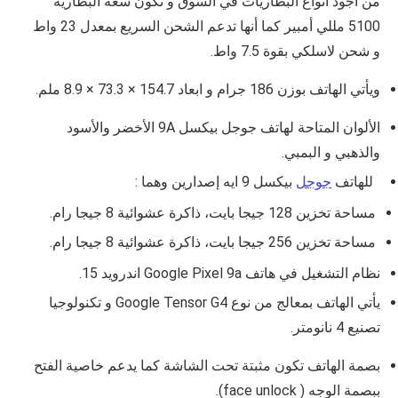
من اجود انواع البطاريات في السوق
و تكون سعة البطارية
5100
مللي أمبير
كما أنها تدعم الشحن السريع بمعدل
23 واط
و شحن لاسلكي بقوة 7.5 واط.
ويأتي الهاتف بوزن
186
جرام و ا
بعاد
154.7 × 73.3 × 8.9
ملم
.
الألوان المتاحة لهاتف جوجل بيكسل 9A الأخضر والأسود
والذهبي و البمبي.
للهاتف
جوجل
بيكسل 9 ايه إصدارين وهما :
مساحة تخزين 128 جيجا بايت، ذاكرة عشوائية 8 جيجا رام.
مساحة تخزين 256 جيجا بايت، ذاكرة عشوائية 8 جيجا رام.
نظام التشغيل في هاتف Google Pixel 9a اندرويد 15
.
يأتي الهاتف بمعالج من نوع
Google Tensor G4 و تكنولوجيا
تصنيع 4 نانومتر.
بصمة الهاتف تكون مثبتة تحت الشاشة كما يدعم خاصية الفتح
ببصمة الوجه ( face unlock).