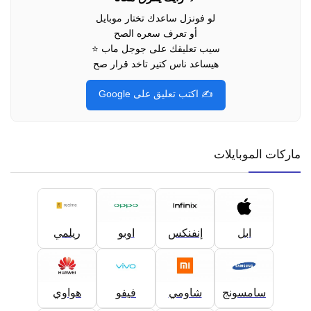
لو فونزل ساعدك تختار موبايل
أو تعرف سعره الصح
سيب تعليقك على جوجل ماب ⭐
هيساعد ناس كتير تاخد قرار صح
✍️ اكتب تعليق على Google
ماركات الموبايلات
ابل
إنفنكس
اوبو
ريلمي
سامسونج
شاومي
فيفو
هواوي