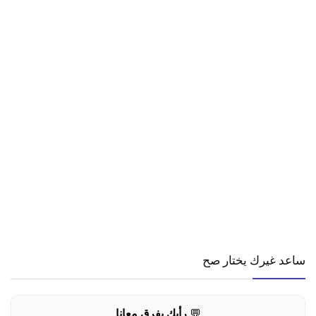
ساعد غيرك يختار صح
💬
رأيك يفرق معانا