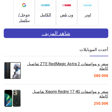
اونر
ون بلص
الكاتيل
جوجل/
بيكسل
شاهد المزيد...
أحدث الموبايلات
سعر و مواصفات ZTE RedMagic Astra 2 تفاصيل
كاملة
580.00
€
سعر و مواصفات Xiaomi Redmi 17 4G تفاصيل
كاملة
250.00
€