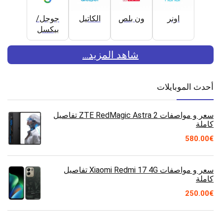
اونر
ون بلص
الكاتيل
جوجل/
بيكسل
شاهد المزيد...
أحدث الموبايلات
سعر و مواصفات ZTE RedMagic Astra 2 تفاصيل
كاملة
580.00
€
سعر و مواصفات Xiaomi Redmi 17 4G تفاصيل
كاملة
250.00
€