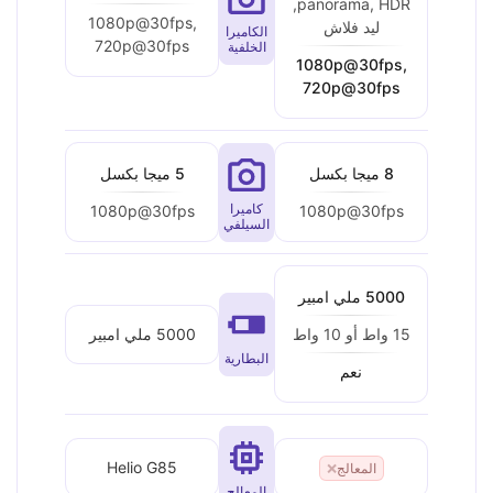
panorama, HDR,
1080p@30fps,
ليد فلاش
الكاميرا
720p@30fps
الخلفية
1080p@30fps,
720p@30fps
8 ميجا بكسل
5 ميجا بكسل
كاميرا
1080p@30fps
1080p@30fps
السيلفي
5000 ملي امبير
5000 ملي امبير
15 واط أو 10 واط
البطارية
نعم
Helio G85
المعالج
❌
المعالج