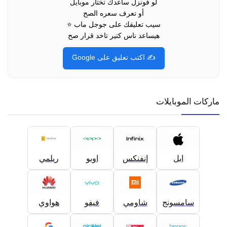
لو فونزل ساعدك تختار موبايل
أو تعرف سعره الصح
سيب تعليقك على جوجل ماب ⭐
هيساعد ناس كتير تاخد قرار صح
✍️ اكتب تعليق على Google
ماركات الموبايلات
ابل
إنفنكس
اوبو
ريلمي
سامسونج
شاومي
فيفو
هواوي