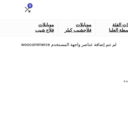
0
ات الفئة
موبايلات
موبايلات
طة العليا
فلاجشيب كيلر
فلاج شيب
لم تتم إضافة عناصر واجهة المستخدم woocommerce
دة