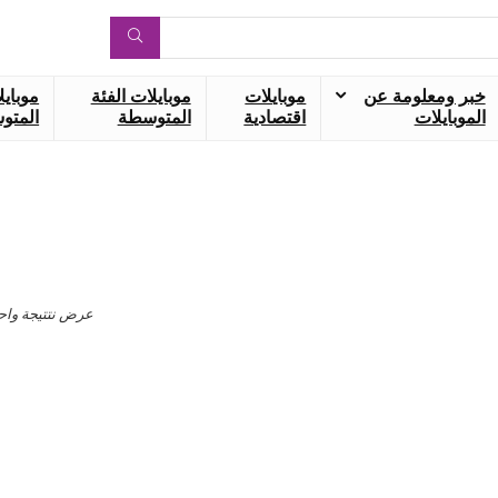
خبر ومعلومة عن
موبايلات
موبايلات الفئة
موبايل
الموبايلات
اقتصادية
المتوسطة
المتوس
عرض نتتيجة واح