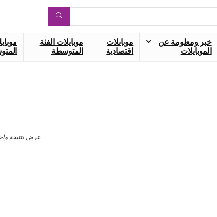
خبر ومعلومة عن
موبايلات
موبايلات الفئة
موبايل
الموبايلات
اقتصادية
المتوسطة
المتوس
عرض نتتيجة واح