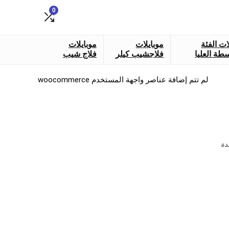
0
ات الفئة
موبايلات
موبايلات
طة العليا
فلاجشيب كيلر
فلاج شيب
لم تتم إضافة عناصر واجهة المستخدم woocommerce
دة