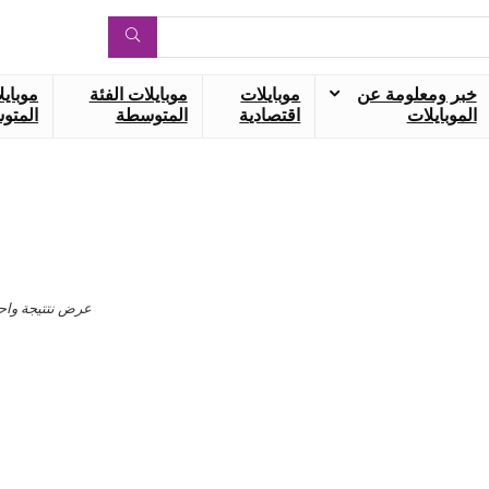
خبر ومعلومة عن
موبايلات
موبايلات الفئة
موبايل
الموبايلات
اقتصادية
المتوسطة
المتوس
عرض نتتيجة واح