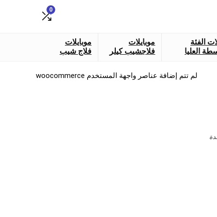
0
ات الفئة
موبايلات
موبايلات
طة العليا
فلاجشيب كيلر
فلاج شيب
لم تتم إضافة عناصر واجهة المستخدم woocommerce
دة