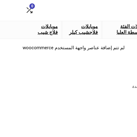
0
ات الفئة
موبايلات
موبايلات
طة العليا
فلاجشيب كيلر
فلاج شيب
لم تتم إضافة عناصر واجهة المستخدم woocommerce
دة