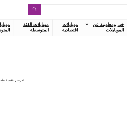
خبر ومعلومة عن
موبايلات
موبايلات الفئة
موبايل
الموبايلات
اقتصادية
المتوسطة
المتوس
عرض نتتيجة واح