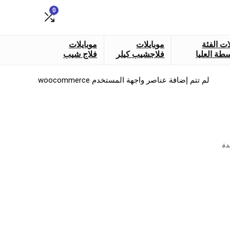
0
ات الفئة
موبايلات
موبايلات
طة العليا
فلاجشيب كيلر
فلاج شيب
لم تتم إضافة عناصر واجهة المستخدم woocommerce
دة