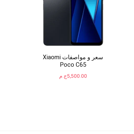
سعر و مواصفات Xiaomi
Poco C65
5,500.00
ج.م