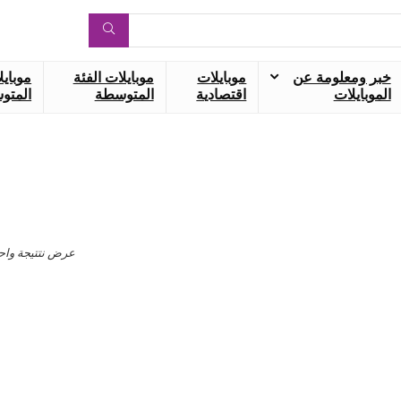
خبر ومعلومة عن
موبايلات
موبايلات الفئة
موبايل
الموبايلات
اقتصادية
المتوسطة
المتوس
عرض نتتيجة واح