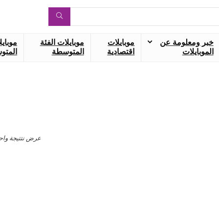
خبر ومعلومة عن
موبايلات
موبايلات الفئة
موبايل
الموبايلات
اقتصادية
المتوسطة
المتوس
عرض نتتيجة واح