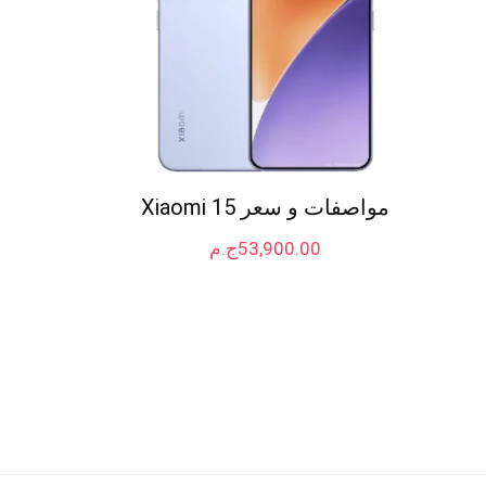
مواصفات و سعر Xiaomi 15
53,900.00
ج.م