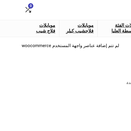
0
ات الفئة
موبايلات
موبايلات
طة العليا
فلاجشيب كيلر
فلاج شيب
لم تتم إضافة عناصر واجهة المستخدم woocommerce
دة