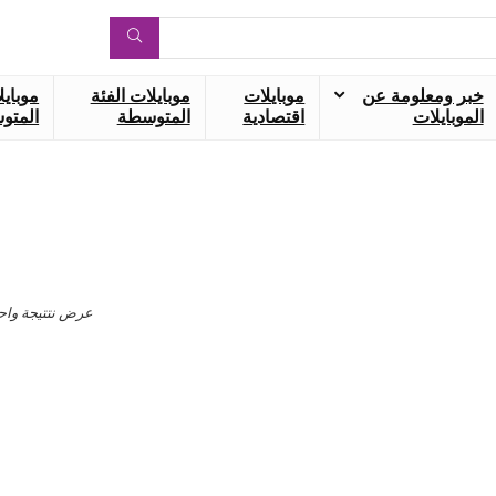
خبر ومعلومة عن
موبايلات
موبايلات الفئة
موبايل
الموبايلات
اقتصادية
المتوسطة
المتوس
عرض نتتيجة واح