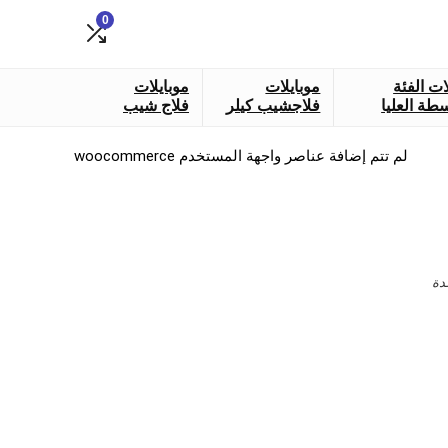
0
ات الفئة
موبايلات
موبايلات
طة العليا
فلاجشيب كيلر
فلاج شيب
لم تتم إضافة عناصر واجهة المستخدم woocommerce
دة