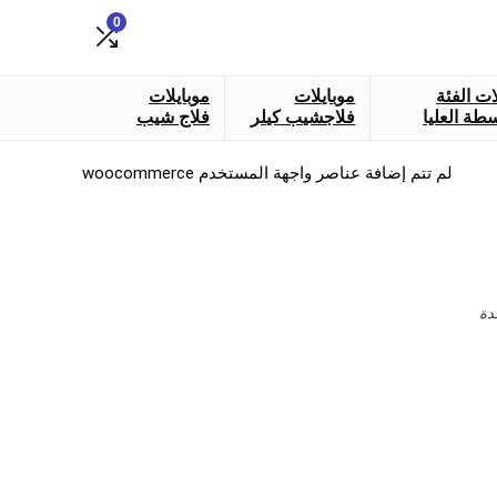
0
ات الفئة
موبايلات
موبايلات
طة العليا
فلاجشيب كيلر
فلاج شيب
لم تتم إضافة عناصر واجهة المستخدم woocommerce
دة