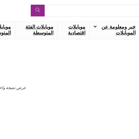
خبر ومعلومة عن
موبايلات
موبايلات الفئة
موبايل
الموبايلات
اقتصادية
المتوسطة
المتوس
عرض نتتيجة واح