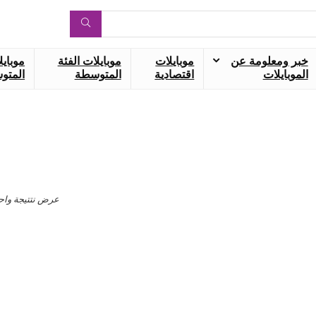
خبر ومعلومة عن
موبايلات
موبايلات الفئة
موبايل
الموبايلات
اقتصادية
المتوسطة
المتوس
عرض نتتيجة واح