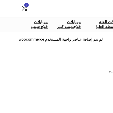
0
ات الفئة
موبايلات
موبايلات
طة العليا
فلاجشيب كيلر
فلاج شيب
لم تتم إضافة عناصر واجهة المستخدم woocommerce
دة