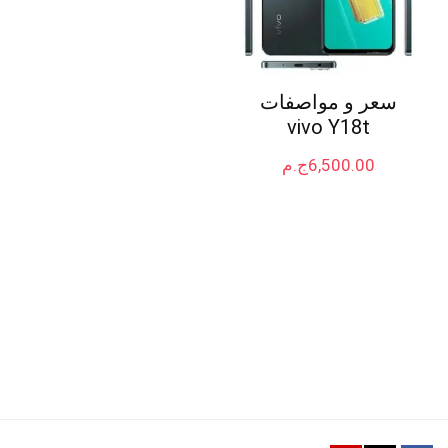
سعر و مواصفات
vivo Y18t
6,500.00
ج.م