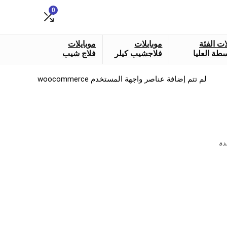
0
ات الفئة
موبايلات
موبايلات
طة العليا
فلاجشيب كيلر
فلاج شيب
لم تتم إضافة عناصر واجهة المستخدم woocommerce
دة