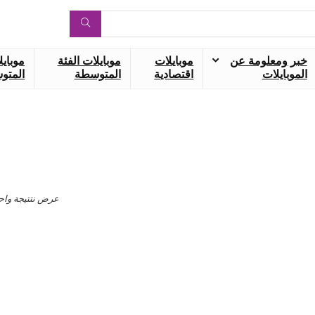
خبر ومعلومة عن
موبايلات
موبايلات الفئة
موبايل
الموبايلات
اقتصادية
المتوسطة
المتوس
عرض نتتيجة واح