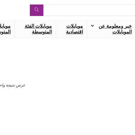
خبر ومعلومة عن
موبايلات
موبايلات الفئة
موبايل
الموبايلات
اقتصادية
المتوسطة
المتوس
عرض نتتيجة واح