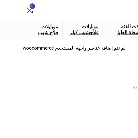
0
ات الفئة
موبايلات
موبايلات
طة العليا
فلاجشيب كيلر
فلاج شيب
لم تتم إضافة عناصر واجهة المستخدم woocommerce
دة