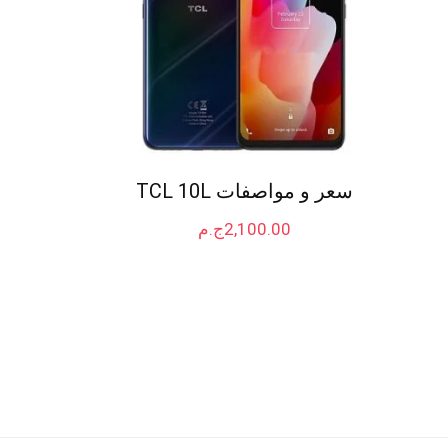
سعر و مواصفات TCL 10L
2,100.00
ج.م