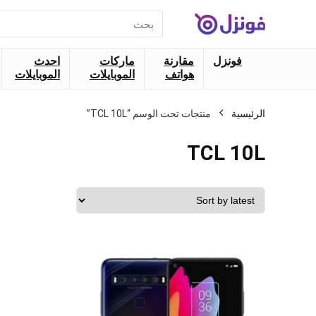
البحث
عن:
فونزل
مقارنة
ماركات
احدث
هواتف
الموبايلات
الموبايلات
الرئيسية
منتجات تحت الوسم “TCL 10L”
TCL 10L