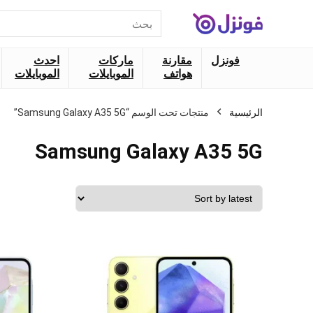
البحث
عن:
فونزل
مقارنة
ماركات
احدث
هواتف
الموبايلات
الموبايلات
الرئيسية
منتجات تحت الوسم “Samsung Galaxy A35 5G”
Samsung Galaxy A35 5G