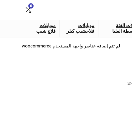
0
ات الفئة
موبايلات
موبايلات
طة العليا
فلاجشيب كيلر
فلاج شيب
لم تتم إضافة عناصر واجهة المستخدم woocommerce
Sorted
Sh
by
latest