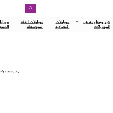
خبر ومعلومة عن
موبايلات
موبايلات الفئة
موبايل
الموبايلات
اقتصادية
المتوسطة
المتوس
عرض نتتيجة واح