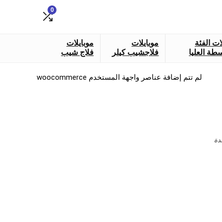
0
ات الفئة
موبايلات
موبايلات
طة العليا
فلاجشيب كيلر
فلاج شيب
لم تتم إضافة عناصر واجهة المستخدم woocommerce
دة