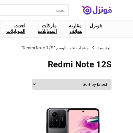
البحث
عن:
فونزل
مقارنة
ماركات
احدث
هواتف
الموبايلات
الموبايلات
الرئيسية
منتجات تحت الوسم “Redmi Note 12S”
Redmi Note 12S