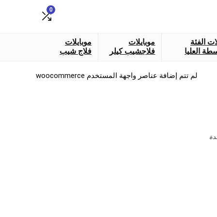
0
ات الفئة
موبايلات
موبايلات
طة العليا
فلاجشيب كيلر
فلاج شيب
لم تتم إضافة عناصر واجهة المستخدم woocommerce
دة