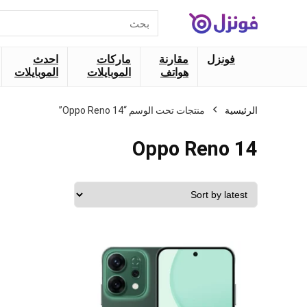
البحث
عن:
فونزل
مقارنة
ماركات
احدث
هواتف
الموبايلات
الموبايلات
الرئيسية
منتجات تحت الوسم “Oppo Reno 14”
Oppo Reno 14