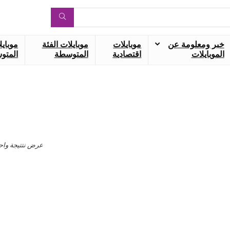
خبر ومعلومة عن
موبايلات
موبايلات الفئة
موبايل
الموبايلات
اقتصادية
المتوسطة
المتوس
عرض نتتيجة واح