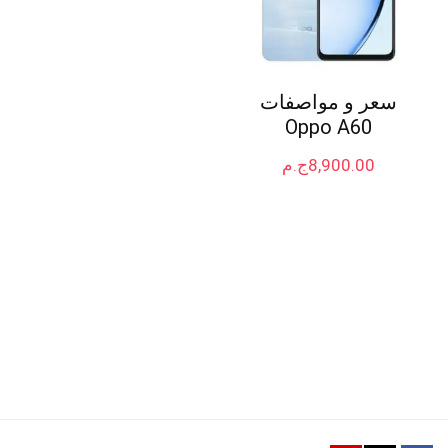
سعر و مواصفات
Oppo A60
8,900.00
ج.م