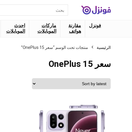
البحث
عن:
فونزل
مقارنة
ماركات
احدث
هواتف
الموبايلات
الموبايلات
الرئيسية
منتجات تحت الوسم “سعر OnePlus 15”
سعر OnePlus 15