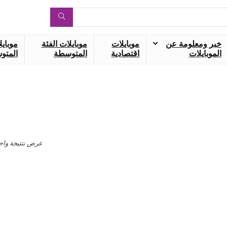
خبر ومعلومة عن
موبايلات
موبايلات الفئة
موبايل
الموبايلات
اقتصادية
المتوسطة
المتوس
عرض نتتيجة واح