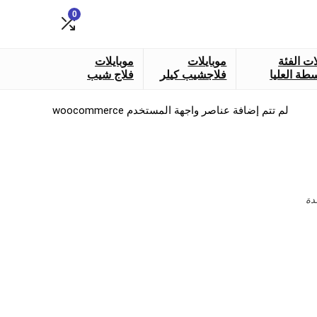
0
ات الفئة
موبايلات
موبايلات
طة العليا
فلاجشيب كيلر
فلاج شيب
لم تتم إضافة عناصر واجهة المستخدم woocommerce
دة