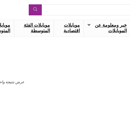
خبر ومعلومة عن
موبايلات
موبايلات الفئة
موبايل
الموبايلات
اقتصادية
المتوسطة
المتوس
عرض نتتيجة واح