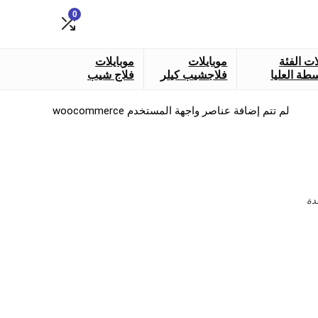
0
ات الفئة
موبايلات
موبايلات
طة العليا
فلاجشيب كيلر
فلاج شيب
لم تتم إضافة عناصر واجهة المستخدم woocommerce
دة