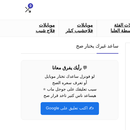
0
ات الفئة
موبايلات
موبايلات
طة العليا
فلاجشيب كيلر
فلاج شيب
ساعد غيرك يختار صح
💬
رأيك يفرق معانا
لو فونزل ساعدك تختار موبايل
Sort
أو تعرف سعره الصح
سيب تعليقك على جوجل ماب ⭐
lat
هيساعد ناس كتير تاخد قرار صح
✍️ اكتب تعليق على Google