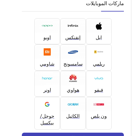
ماركات الموبايلات
ابل
إنفنكس
اوبو
ريلمي
سامسونج
شاومي
فيفو
هواوي
اونر
ون بلص
الكاتيل
جوجل/
بيكسل