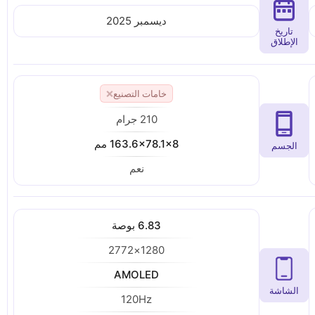
ديسمبر 2025
تاريخ
الإطلاق
خامات التصنيع
❌
210 جرام
163.6x78.1x8 مم
الجسم
نعم
6.83 بوصة
1280×2772
AMOLED
الشاشة
120Hz