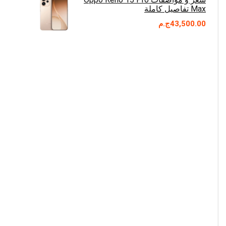
Max تفاصيل كاملة
43,500.00
ج.م