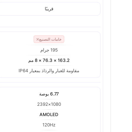
قريبًا
خامات التصنيع
❌
195 جرام
163.2 × 76.3 × 8 مم
مقاومة للغبار والرذاذ بمعيار IP64
6.77 بوصة
1080×2392
AMOLED
120Hz