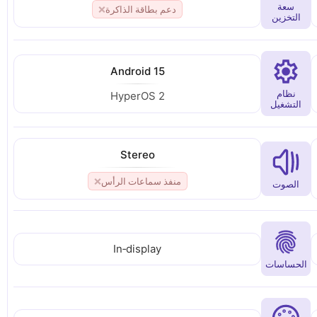
سعة
دعم بطاقة الذاكرة
❌
التخزين
Android 15
نظام
HyperOS 2
التشغيل
Stereo
منفذ سماعات الرأس
❌
الصوت
In‑display
الحساسات