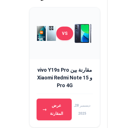
VS
مقارنة بين vivo Y19s Pro
و Xiaomi Redmi Note 15
Pro 4G
عرض
ديسمبر 28,
→
المقارنة
2025