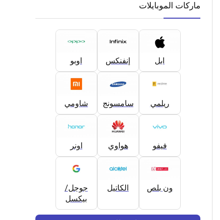
ماركات الموبايلات
ابل
إنفنكس
اوبو
ريلمي
سامسونج
شاومي
فيفو
هواوي
اونر
ون بلص
الكاتيل
جوجل/
بيكسل