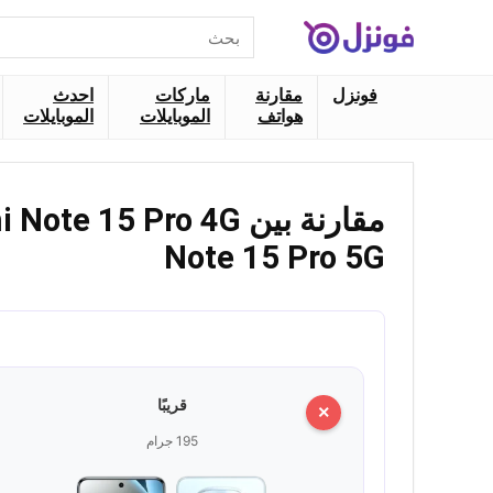
البحث
عن:
فونزل
مقارنة
ماركات
احدث
هواتف
الموبايلات
الموبايلات
Note 15 Pro 5G
قريبًا
×
195 جرام