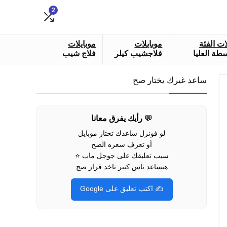
2
ات الفئة
موبايلات
موبايلات
طة العليا
فلاجشيب كيلر
فلاج شيب
ساعد غيرك يختار صح
💬
رأيك يفرق معانا
لو فونزل ساعدك تختار موبايل
أو تعرف سعره الصح
سيب تعليقك على جوجل ماب ⭐
هيساعد ناس كتير تاخد قرار صح
✍️ اكتب تعليق على Google