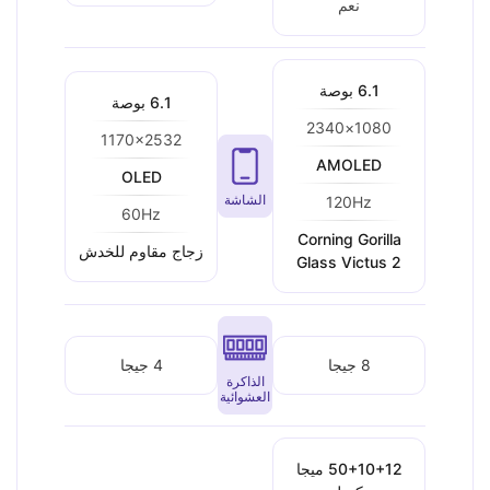
نعم
6.1 بوصة
6.1 بوصة
1080×2340
1170x2532
AMOLED
OLED
الشاشة
120Hz
60Hz
Corning Gorilla
زجاج مقاوم للخدش
Glass Victus 2
8 جيجا
4 جيجا
الذاكرة
العشوائية
50+10+12 ميجا