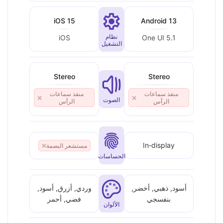
iOS 15
Android 13
نظام
iOS
One UI 5.1
التشغيل
Stereo
Stereo
منفذ سماعات
منفذ سماعات
❌
❌
الصوت
الرأس
الرأس
In‑display
مستشعر البصمة
❌
الحساسات
أسود, ذهبي, أخضر,
وردي, أزرق, أسود,
بنفسجي
فضي, أحمر
الألوان