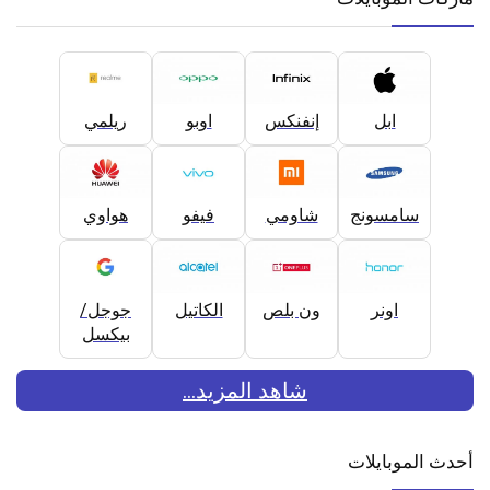
ابل
إنفنكس
اوبو
ريلمي
سامسونج
شاومي
فيفو
هواوي
اونر
ون بلص
الكاتيل
جوجل/
بيكسل
شاهد المزيد...
أحدث الموبايلات