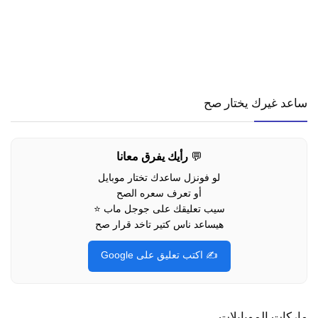
ساعد غيرك يختار صح
💬
رأيك يفرق معانا
لو فونزل ساعدك تختار موبايل
أو تعرف سعره الصح
سيب تعليقك على جوجل ماب ⭐
هيساعد ناس كتير تاخد قرار صح
✍️ اكتب تعليق على Google
ماركات الموبايلات