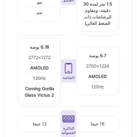
الجسم
مم
1.5 متر لمدة 30
دقيقة، ومقاوم
نعم
للرشاشات ذات
الضغط العالي)
6.78 بوصة
6.7 بوصة
1272×2772
1224×2700
AMOLED
AMOLED
الشاشة
120Hz
120Hz
Corning Gorilla
Glass Victus 2
16 جيجا
12 جيجا
الذاكرة
العشوائية