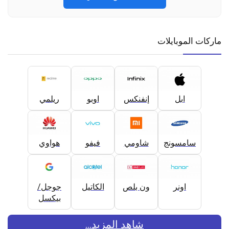
ماركات الموبايلات
ابل
إنفنكس
اوبو
ريلمي
سامسونج
شاومي
فيفو
هواوي
اونر
ون بلص
الكاتيل
جوجل/
بيكسل
شاهد المزيد...