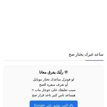
ساعد غيرك يختار صح
💬
رأيك يفرق معانا
لو فونزل ساعدك تختار موبايل
أو تعرف سعره الصح
سيب تعليقك على جوجل ماب ⭐
هيساعد ناس كتير تاخد قرار صح
✍️ اكتب تعليق على Google