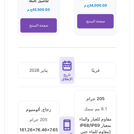
تفاصيل كاملة
34,000.00
ج.م
43,500.00
ج.م
صفحة المنتج
صفحة المنتج
قريبًا
يناير 2026
تاريخ
الإطلاق
205 جرام
8.1 مم سمك
زجاج, ألومنيوم
مقاوم للغبار والماء
205 جرام
بمعيار IP68/IP69
161.26x76.46x7.65
(مقاوم للماء حتى