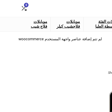
0
ات الفئة
موبايلات
موبايلات
طة العليا
فلاجشيب كيلر
فلاج شيب
لم تتم إضافة عناصر واجهة المستخدم woocommerce
Sorted
Sh
by
latest