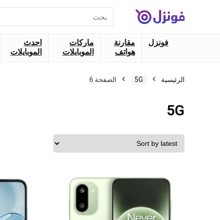
البحث
عن:
فونزل
مقارنة
ماركات
احدث
هواتف
الموبايلات
الموبايلات
الرئيسية
5G
الصفحة 6
5G