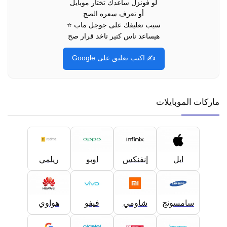
لو فونزل ساعدك تختار موبايل
أو تعرف سعره الصح
سيب تعليقك على جوجل ماب ⭐
هيساعد ناس كتير تاخد قرار صح
✍️ اكتب تعليق على Google
ماركات الموبايلات
ابل
إنفنكس
اوبو
ريلمي
سامسونج
شاومي
فيفو
هواوي