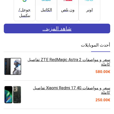
اونر
ون بلص
الكاتيل
جوجل/
بيكسل
شاهد المزيد...
أحدث الموبايلات
سعر و مواصفات ZTE RedMagic Astra 2 تفاصيل
كاملة
580.00
€
سعر و مواصفات Xiaomi Redmi 17 4G تفاصيل
كاملة
250.00
€