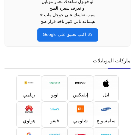
لو فونزل ساعدك تختار موبايل
أو تعرف سعره الصح
سيب تعليقك على جوجل ماب ⭐
هيساعد ناس كتير تاخد قرار صح
✍️ اكتب تعليق على Google
ماركات الموبايلات
ابل
إنفنكس
اوبو
ريلمي
سامسونج
شاومي
فيفو
هواوي