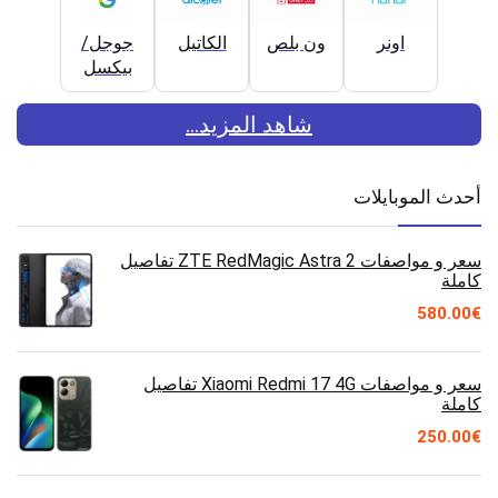
اونر
ون بلص
الكاتيل
جوجل/
بيكسل
شاهد المزيد...
أحدث الموبايلات
سعر و مواصفات ZTE RedMagic Astra 2 تفاصيل
كاملة
580.00
€
سعر و مواصفات Xiaomi Redmi 17 4G تفاصيل
كاملة
250.00
€