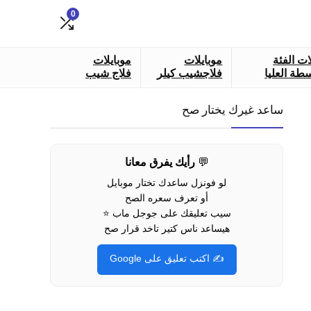
0
ات الفئة
موبايلات
موبايلات
طة العليا
فلاجشيب كيلر
فلاج شيب
ساعد غيرك يختار صح
💬
رأيك يفرق معانا
لو فونزل ساعدك تختار موبايل
أو تعرف سعره الصح
سيب تعليقك على جوجل ماب ⭐
هيساعد ناس كتير تاخد قرار صح
✍️ اكتب تعليق على Google