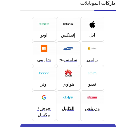
ماركات الموبايلات
ابل
إنفنكس
اوبو
ريلمي
سامسونج
شاومي
فيفو
هواوي
اونر
ون بلص
الكاتيل
جوجل/
بيكسل