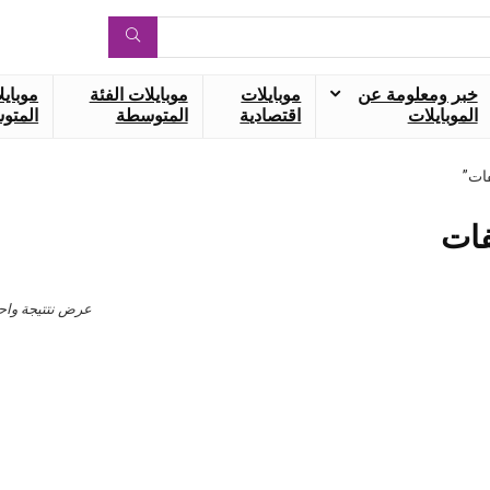
خبر ومعلومة عن
موبايلات
موبايلات الفئة
موبايل
الموبايلات
اقتصادية
المتوسطة
المتوس
عرض نتتيجة واح