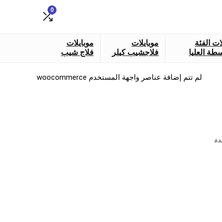
0
ات الفئة
موبايلات
موبايلات
طة العليا
فلاجشيب كيلر
فلاج شيب
لم تتم إضافة عناصر واجهة المستخدم woocommerce
دة