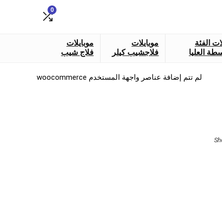
0
ات الفئة
موبايلات
موبايلات
طة العليا
فلاجشيب كيلر
فلاج شيب
لم تتم إضافة عناصر واجهة المستخدم woocommerce
Sorted
Sh
by
latest