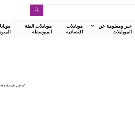
خبر ومعلومة عن
موبايلات
موبايلات الفئة
موبايل
الموبايلات
اقتصادية
المتوسطة
المتوس
عرض نتتيجة واح