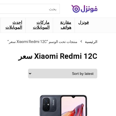
البحث
عن:
فونزل
مقارنة
ماركات
احدث
هواتف
الموبايلات
الموبايلات
الرئيسية
منتجات تحت الوسم “Xiaomi Redmi 12C سعر”
Xiaomi Redmi 12C سعر