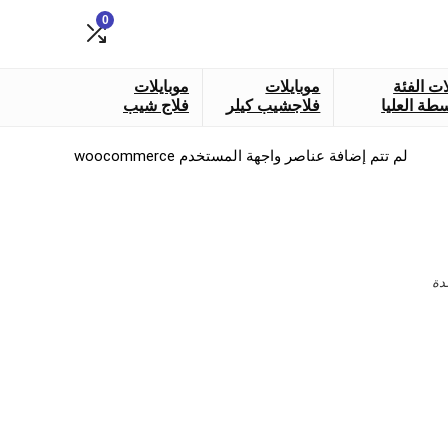
0
ات الفئة
موبايلات
موبايلات
طة العليا
فلاجشيب كيلر
فلاج شيب
لم تتم إضافة عناصر واجهة المستخدم woocommerce
دة