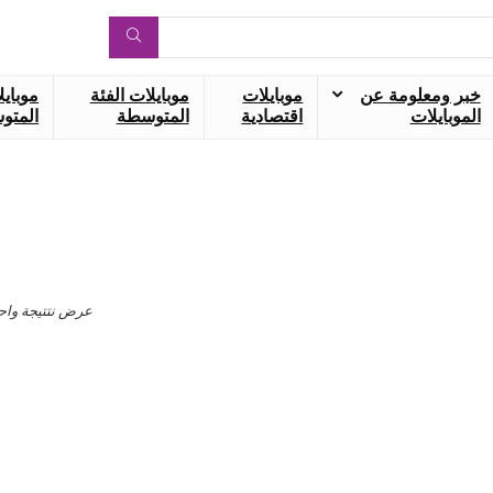
خبر ومعلومة عن
موبايلات
موبايلات الفئة
موبايل
الموبايلات
اقتصادية
المتوسطة
المتوس
عرض نتتيجة واح