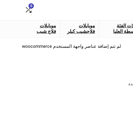
0
ات الفئة
موبايلات
موبايلات
طة العليا
فلاجشيب كيلر
فلاج شيب
لم تتم إضافة عناصر واجهة المستخدم woocommerce
دة