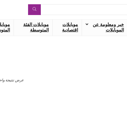
خبر ومعلومة عن
موبايلات
موبايلات الفئة
موبايل
الموبايلات
اقتصادية
المتوسطة
المتوس
عرض نتتيجة واح