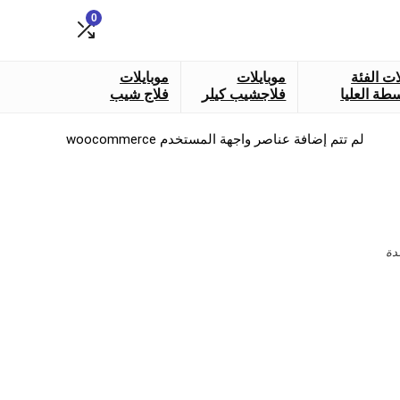
0
ات الفئة
موبايلات
موبايلات
طة العليا
فلاجشيب كيلر
فلاج شيب
لم تتم إضافة عناصر واجهة المستخدم woocommerce
دة