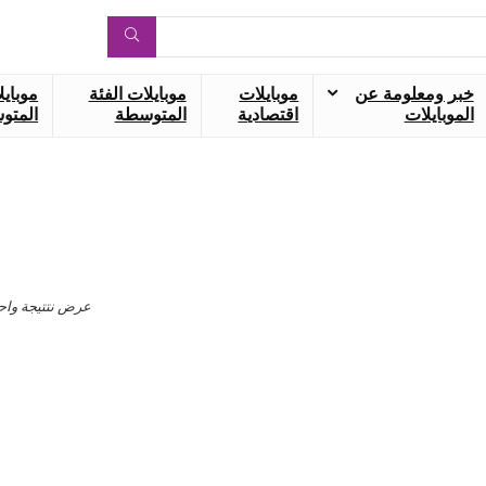
خبر ومعلومة عن
موبايلات
موبايلات الفئة
موبايل
الموبايلات
اقتصادية
المتوسطة
المتوس
عرض نتتيجة واح