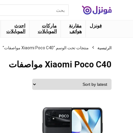
البحث
عن:
فونزل
مقارنة
ماركات
احدث
هواتف
الموبايلات
الموبايلات
الرئيسية
منتجات تحت الوسم “Xiaomi Poco C40 مواصفات”
Xiaomi Poco C40 مواصفات