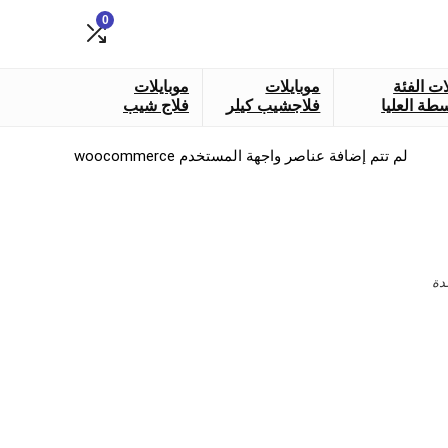
0
ات الفئة
موبايلات
موبايلات
طة العليا
فلاجشيب كيلر
فلاج شيب
لم تتم إضافة عناصر واجهة المستخدم woocommerce
دة