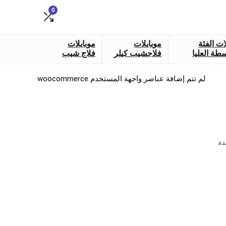
0
ات الفئة
موبايلات
موبايلات
طة العليا
فلاجشيب كيلر
فلاج شيب
لم تتم إضافة عناصر واجهة المستخدم woocommerce
دة