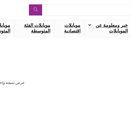
خبر ومعلومة عن
موبايلات
موبايلات الفئة
موبايل
الموبايلات
اقتصادية
المتوسطة
المتوس
عرض نتتيجة واح