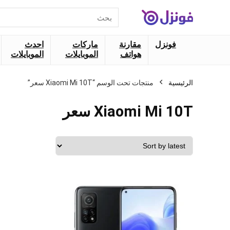
البحث
عن:
فونزل
مقارنة
ماركات
احدث
هواتف
الموبايلات
الموبايلات
الرئيسية
منتجات تحت الوسم “Xiaomi Mi 10T سعر”
Xiaomi Mi 10T سعر