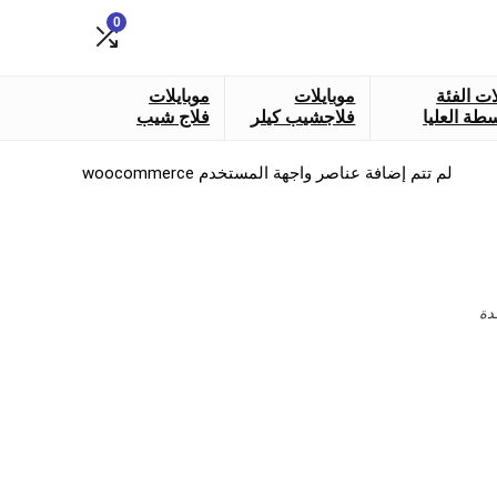
0
ات الفئة
موبايلات
موبايلات
طة العليا
فلاجشيب كيلر
فلاج شيب
لم تتم إضافة عناصر واجهة المستخدم woocommerce
دة