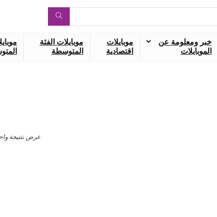
خبر ومعلومة عن
موبايلات
موبايلات الفئة
موبايل
الموبايلات
اقتصادية
المتوسطة
المتوس
عرض نتتيجة واح