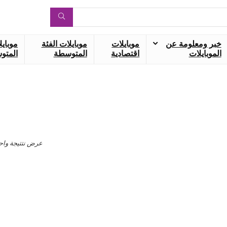
خبر ومعلومة عن
موبايلات
موبايلات الفئة
موبايل
الموبايلات
اقتصادية
المتوسطة
المتوس
عرض نتتيجة واح