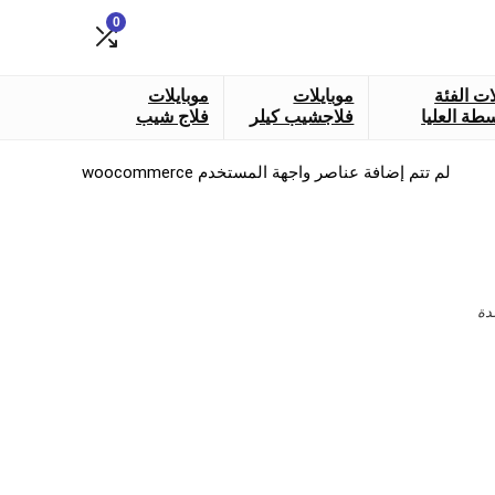
0
ات الفئة
موبايلات
موبايلات
طة العليا
فلاجشيب كيلر
فلاج شيب
لم تتم إضافة عناصر واجهة المستخدم woocommerce
دة