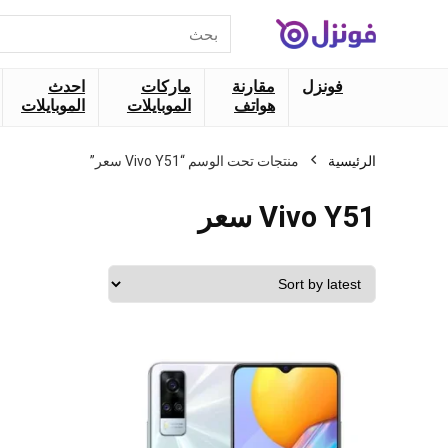
البحث
عن:
فونزل
مقارنة
ماركات
احدث
هواتف
الموبايلات
الموبايلات
الرئيسية
منتجات تحت الوسم “Vivo Y51 سعر”
Vivo Y51 سعر