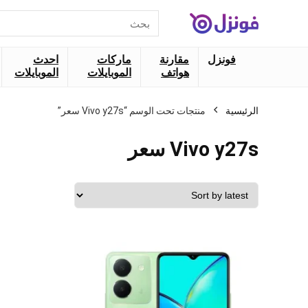
البحث
عن:
فونزل
مقارنة
ماركات
احدث
هواتف
الموبايلات
الموبايلات
الرئيسية
منتجات تحت الوسم “Vivo y27s سعر”
Vivo y27s سعر