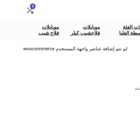
0
ات الفئة
موبايلات
موبايلات
طة العليا
فلاجشيب كيلر
فلاج شيب
لم تتم إضافة عناصر واجهة المستخدم woocommerce
دة