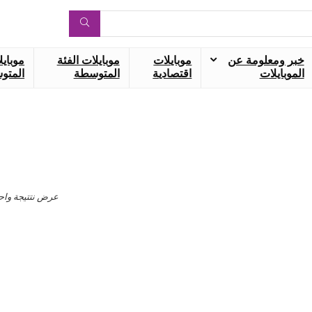
خبر ومعلومة عن
موبايلات
موبايلات الفئة
موبايل
الموبايلات
اقتصادية
المتوسطة
المتوس
عرض نتتيجة واح