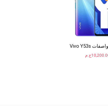
ت Vivo Y53s
10,200.0
ج.م