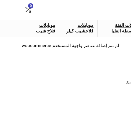
0
ات الفئة
موبايلات
موبايلات
طة العليا
فلاجشيب كيلر
فلاج شيب
لم تتم إضافة عناصر واجهة المستخدم woocommerce
Sorted
Sh
by
latest