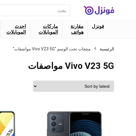
البحث
عن:
فونزل
مقارنة
ماركات
احدث
هواتف
الموبايلات
الموبايلات
الرئيسية
منتجات تحت الوسم “Vivo V23 5G مواصفات”
Vivo V23 5G مواصفات